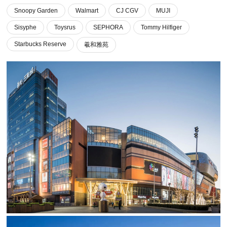
Snoopy Garden
Walmart
CJ CGV
MUJI
Sisyphe
Toysrus
SEPHORA
Tommy Hilfiger
Starbucks Reserve
羲和雅苑