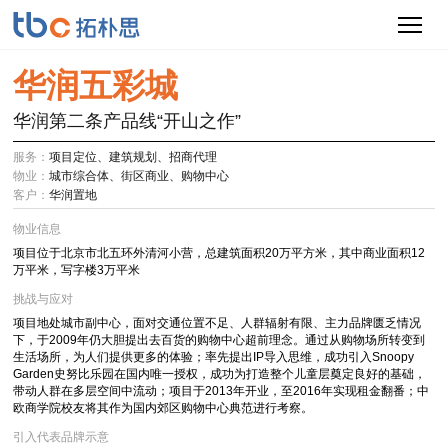
华润五彩城
华润第二条产品线“开山之作”
服务：
项目定位、建筑规划、招商代理
物业：
城市综合体、街区商业、购物中心
客户：
华润置地
物业信息
项目位于北京市北五环外清河小营，总建筑面积20万平方米，其中商业面积12
万平米，写字楼3万平米
挑战与应对
项目地处城市副中心，面对交通位置不足、人群辐射有限、主力品牌匮乏情况
下，于2009年仍大胆提出去百货的购物中心超前理念。通过从购物场所转变到
生活场所，为人们提供更多的体验；率先提出IP导入思维，成功引入Snoopy
Garden史努比乐园在国内唯一授权，成功为打造整个儿童层奠定良好的基础，
带动人群在多层空间中流动；项目于2013年开业，至2016年实现租金翻番；中
欧商学院校友将其作为国内郊区购物中心典范进行考察。
引入代表品牌示意