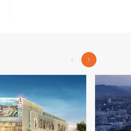
规模
服务范围
设计咨询、招商策
商业物业定
13.6万㎡
类型
购物中心
成果