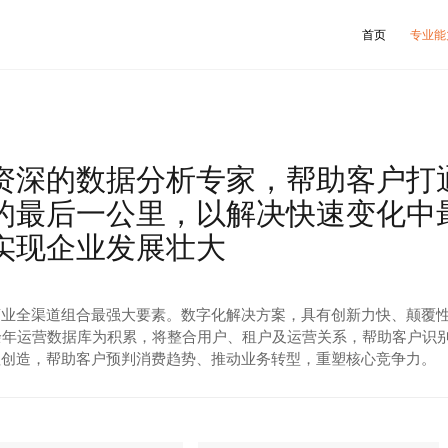
首页
专业能
咨询顾问
数据诊断
商业物业定位
城市商业数据地图
综合体定位与物业组合
消费者大数据研究与分析
片区战略与规划
运营数据研究与分析
有资深的数据分析专家，帮助客户打
新城战略与规划
会员数据研究与分析
的最后一公里，以解决快速变化中
产业定位
市场供需数据研究
城市更新策略与规划
专项市场数据调研
实现企业发展壮大
物业调改策略与重组
智慧解决方案
产品专项设计咨询
企业产品线研究
财务与投资测算
商业全渠道组合最强大要素。数字化解决方案，具有创新力快、颠覆
余年运营数据库为积累，将整合用户、租户及运营关系，帮助客户识
值创造，帮助客户预判消费趋势、推动业务转型，重塑核心竞争力。