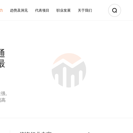
力
趋势及洞见
代表项目
职业发展
关于我们
招商及运营
交易服务
招商策略
营销策略制定
商业招商代理
资产交易服务
零售选址服务
销售代理服务
通
产业招商代理
最
运营管理顾问及诊断
运营委托管理
性强。
别高