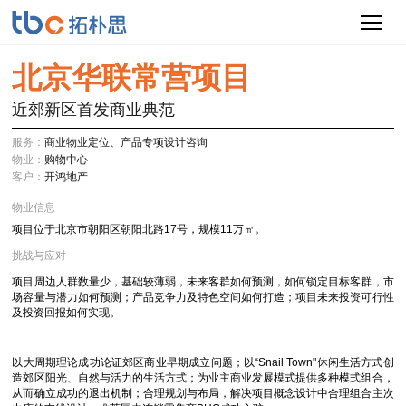
北京华联常营项目
近郊新区首发商业典范
服务：
商业物业定位、产品专项设计咨询
物业：
购物中心
客户：
开鸿地产
物业信息
项目位于北京市朝阳区朝阳北路17号，规模11万㎡。
挑战与应对
项目周边人群数量少，基础较薄弱，未来客群如何预测，如何锁定目标客群，市
场容量与潜力如何预测；产品竞争力及特色空间如何打造；项目未来投资可行性
及投资回报如何实现。
以大周期理论成功论证郊区商业早期成立问题；以“
Snail Town"
休闲生活方式创
造郊区阳光、自然与活力的生活方式；为业主商业发展模式提供多种模式组合，
从而确立成功的退出机制；合理规划与布局，解决项目概念设计中合理组合主次